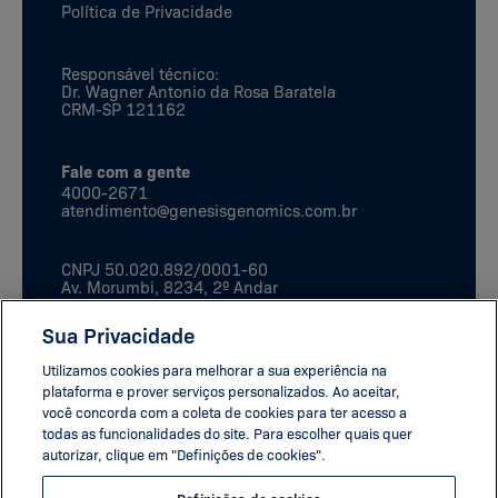
Política de Privacidade
Responsável técnico:
Dr. Wagner Antonio da Rosa Baratela
CRM-SP 121162
Fale com a gente
4000-2671
atendimento@genesisgenomics.com.br
CNPJ
50.020.892/0001-60
Av. Morumbi, 8234, 2º Andar
São Paulo, SP
CEP:
04703-901
Sua Privacidade
Utilizamos cookies para melhorar a sua experiência na
plataforma e prover serviços personalizados. Ao aceitar,
você concorda com a coleta de cookies para ter acesso a
todas as funcionalidades do site. Para escolher quais quer
autorizar, clique em "Definições de cookies".