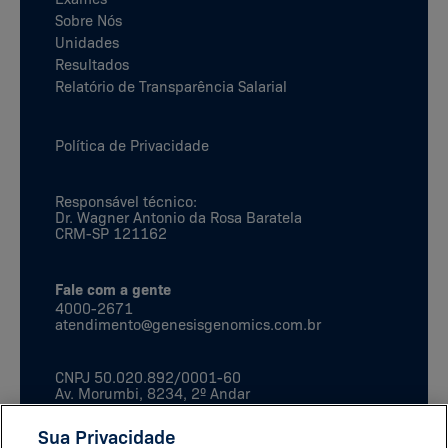
Sobre Nós
Unidades
Resultados
Relatório de Transparência Salarial
Política de Privacidade
Responsável técnico:
Dr. Wagner Antonio da Rosa Baratela
CRM-SP 121162
Fale com a gente
4000-2671
atendimento@genesisgenomics.com.br
CNPJ
50.020.892/0001-60
Av. Morumbi, 8234, 2º Andar
São Paulo, SP
CEP:
04703-901
Sua Privacidade