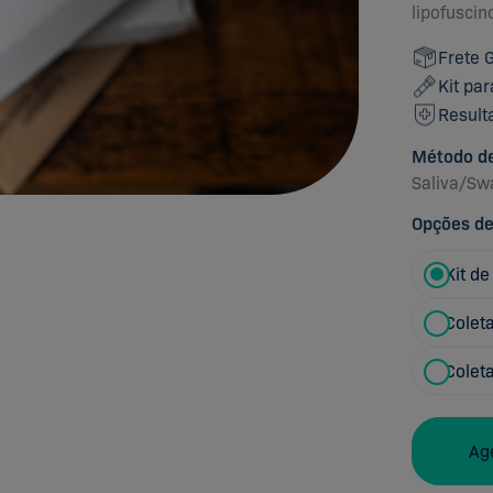
lipofuscin
Frete G
Kit par
Result
Método de
Saliva
/
Sw
Opções de
Kit de
Colet
Colet
Ag