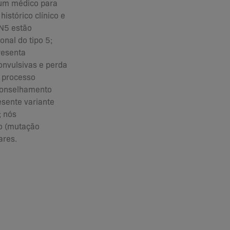
 um médico para
istórico clínico e
LN5 estão
onal do tipo 5;
resenta
onvulsivas e perda
o processo
aconselhamento
esente variante
; nós
ão (mutação
ares.