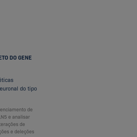
ETO DO GENE
éticas
euronal do tipo
quenciamento de
N5 e analisar
terações de
ções e deleções