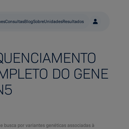
mes
Consultas
Blog
Sobre
Unidades
Resultados
QUENCIAMENTO
MPLETO DO GENE
N5
e busca por variantes genéticas associadas à