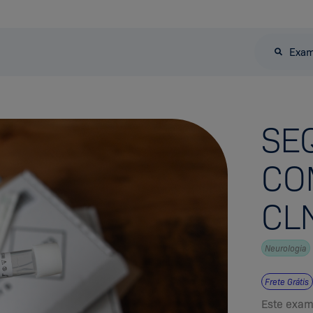
Exa
SE
CO
CL
Neurologia
Frete Grátis
Este exam