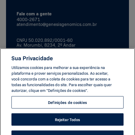
Fale com a gente
4000-2671
atendimento@genesisgenomics.com.br
CNPJ
50.020.892/0001-60
Av. Morumbi, 8234, 2º Andar
São Paulo, SP
CEP:
04703-901
Sua Privacidade
Utilizamos cookies para melhorar a sua experiência na
plataforma e prover serviços personalizados. Ao aceitar,
você concorda com a coleta de cookies para ter acesso a
todas as funcionalidades do site. Para escolher quais quer
autorizar, clique em "Definições de cookies".
Definições de cookies
Rejeitar Todos
Agendar Exame
©
2026
Genesis Genomics