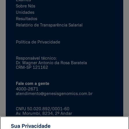
Sobre Nós
Unidades
Resultados
Relatório de Transparência Salarial
Política de Privacidade
Responsável técnico:
Dr. Wagner Antonio da Rosa Baratela
CRM-SP 121162
Fale com a gente
4000-2671
atendimento@genesisgenomics.com.br
CNPJ
50.020.892/0001-60
Av. Morumbi, 8234, 2º Andar
São Paulo, SP
CEP:
04703-901
Sua Privacidade